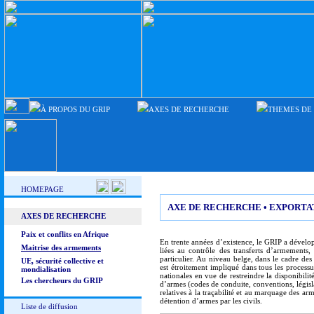
À PROPOS DU GRIP
AXES DE RECHERCHE
THEMES DE
HOMEPAGE
AXE DE RECHERCHE • EXPORTA
AXES DE RECHERCHE
Paix et conflits en Afrique
En trente années d’existence, le GRIP a dévelo
Maitrise des armements
liées au contrôle des transferts d’armements, 
particulier. Au niveau belge, dans le cadre de
UE, sécurité collective et
est étroitement impliqué dans tous les processus
mondialisation
nationales en vue de restreindre la disponibilit
Les chercheurs du GRIP
d’armes (codes de conduite, conventions, législa
relatives à la traçabilité et au marquage des arm
détention d’armes par les civils.
Liste de diffusion