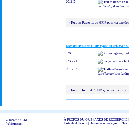
2011/5
Transparence en mat
les États? (Jihan Senior
•
Tous les Rapports du GRIP pour cet axe de 
Liste des livres du GRIP ayant un lien avec c
275
Armes légères, des
273-274
La petite fille à la
261-262
Trafics d'armes vers
faire' belge (sous la d
•
Tous les livres du GRIP ayant un lien avec 
À PROPOS DU GRIP
|
AXES DE RECHERCHE
GRIP
© 1979-2012
Liste de diffusion
|
Dernières mises à jour
|
Plan d
Webmestre