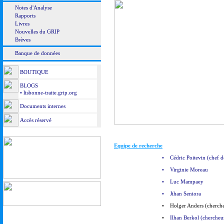
Notes d'Analyse
Rapports
Livres
Nouvelles du GRIP
Brèves
Banque de données
BOUTIQUE
BLOGS
• lisbonne-traite.grip.org
Documents internes
Accès réservé
Equipe de recherche
•
Cédric Poitevin (chef d
•
Virginie Moreau
•
Luc Mampaey
•
Jihan Seniora
•
Holger Anders (cherche
•
Ilhan Berkol (chercheur