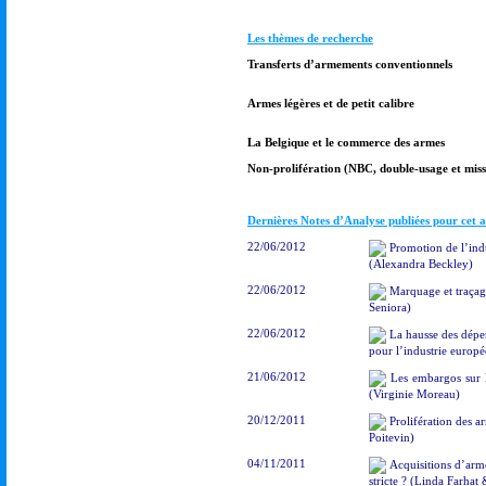
Les thèmes de recherche
Transferts d’armements conventionnels
Armes légères et de petit calibre
La Belgique et le commerce des armes
Non-prolifération (NBC, double-usage et missi
Dernières Notes d’Analyse publiées pour cet 
22/06/2012
Promotion de l’indus
(Alexandra Beckley)
22/06/2012
Marquage et traçage
Seniora)
22/06/2012
La hausse des dépe
pour l’industrie europ
21/06/2012
Les embargos sur 
(Virginie Moreau)
20/12/2011
Prolifération des a
Poitevin)
04/11/2011
Acquisitions d’arme
stricte ? (Linda Farhat