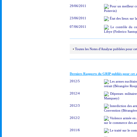
29/06/2011
Pour un meilleur co
Poitevin)
23/06/2011
État des lieux sur 
07/06/2011
Le contrôle du c
Libye (Federico Santop
•
Toutes les Notes d'Analyse publiées pour ce
Derniers Rapports du GRIP publiés pour cet 
2012/5
Les armes nucléair
retrait (Bérangère Roup
2012/4
Dépenses militair
Mampaey)
2012/3
Interdiction des arm
Convention (Bérangère
2012/2
Violence armée en A
sur le commerce des a
2011/6
Le traité sur le c